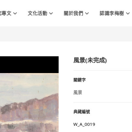
究專文
文化活動
關於我們
認識李梅樹
風景(未完成)
關鍵字
風景
典藏編號
W_A_0019