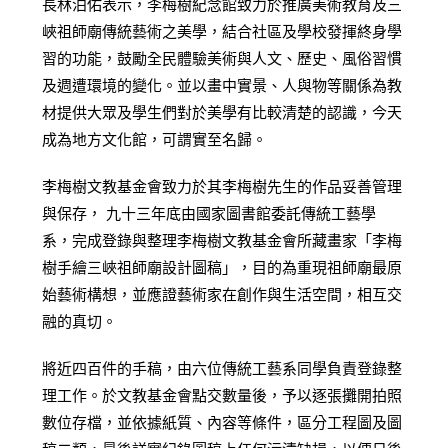
長林泊佑表示，李梅樹紀念館致力於推廣美術教育及三
峽祖師廟傳統藝術之美學，結合社區及學校發揮終身學
習的功能，鼓勵全民體驗美術與人文、歷史、風俗習慣
及週遭環境的變化。並以畫中實景、人與物等關係為教
材提供大眾及學生們對於美學有比較清楚的認識，今天
成為地方文化館，可謂實至名歸。
李梅樹文教基金會致力於其李梅樹先生的作品妥善管理
與保存， 九十三年底由國家圖書館委託傳統工藝學
系，完成登錄與整理李梅樹文教基金會所藏畫家「李梅
樹手繪三峽祖師廟設計圖稿」，目的為重現祖師廟最原
始藝術構想，並應證藝術家在創作與生活空間，相互交
融的真切。
將近四百件的手稿，由六位傳統工藝系同學負責登錄整
理工作。於文教基金會點交數量後，予以逐張攤開拍照
數位存檔，並依據紙質、內容等條件，區分工程圖及圖