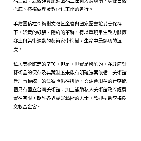
稿二類，最後詳實紀錄圖稿上任何污漬缺損，以便日後
托底、裱褙處理及數位化工作的進行。
手繪圖稿在李梅樹文教基金會與國家圖書館妥善保存
下，泛黃的紙張、隱約的筆跡，得以重現畢生致力關懷
鄉土與美術運動的藝術家李梅樹，生命中最熱切的溫
度。
私人美術館走的辛苦，但是，現實是殘酷的，在政府對
藝術品的保存及典藏制度未能有明確法案依循，美術館
管理事權統一的法案也仍在排隊，文建會現在的管轄範
圍只有國立台灣美術館，加上補助私人美術館政府經費
實在有限，期許各界愛好藝術的人士，歡迎捐助李梅樹
文教基金會。