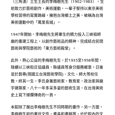
（三角湧）土生土長的李梅樹先生（1902-1983），生
前致力於藝術創作，美術運動，一輩子堅持以東京美術
學校習得的寫實路線，擁抱台灣鄉土之美，被稱為台灣
美術運動中的「萬里長城」。
1947年開始，李梅樹先生將畢生的精力投入三峽祖師
廟的重建工程上，以創作藝術品的精神，完成結合民間
藝術與學院藝術的「東方藝術殿堂」。
此外，熱心公益的李梅樹先生，於1935至1958年間，
陸續以三峽街庄協議員，縣議員等身分服務鄉里。日後
並於藝專(現國立台灣藝術學院)、文化、師大等校任
教。終其一生，李氏身兼藝術家，教育家，政治家與廟
宇建築家，八十一年多采多姿的藝術生涯，在台灣美術
史上寫下燦爛傳奇的一頁。
本館除了展出李梅樹先生不同時期的畫作，另一方面，
李梅樹生前的書信文件，畫具和畫稿等，也於館內的文