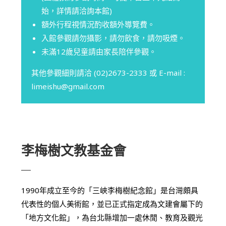
始，詳情請洽詢本館)
額外行程視情況酌收額外導覽費。
入館參觀請勿攝影，請勿飲食，請勿吸煙。
未滿12歲兒童請由家長陪伴參觀。
其他參觀細則請洽 (02)2673-2333 或 E-mail :
limeishu@gmail.com
李梅樹文教基金會
1990年成立至今的「三峽李梅樹紀念館」是台灣頗具
代表性的個人美術館，並已正式指定成為文建會屬下的
「地方文化館」，為台北縣增加一處休閒、教育及觀光