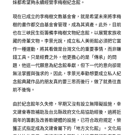
妹都希望夠永續經營李梅樹紀念館。
現在已成立的李梅樹文教基金會，就是希望未來將李梅
樹的畫作都交由基金會管理，成為其資產。此外，目前
也在三峽民生街籌備李梅樹文物紀念館，以展覽家族收
藏的骨董文物。李景光說，成立私人美術館必須把它當
作一種運動，將其看做是台灣文化的重要事情，而非賺
錢工具。只是經費之外，他更擔心的是「傳承」的問
題，他這一代願意為紀念館奉獻，但下一代的意向卻是
無法掌握與強求的，因此，李景光奉勸想要成立私人紀
念館典藏作品的朋友真的要三思而後行，做了就勇往直
前不後悔。
由於紀念館年久失修，早期又沒有設立無障礙設施，幸
文建會專款補助及台北縣政府文化局協助經後，過將近
兩年的籌劃及改善軟硬體的設施，已符合政府規定，榮
獲正式指定成為文建會屬下的「地方文化館」。文化局