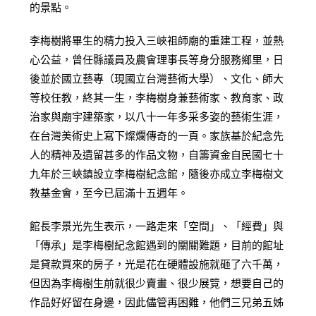
的景點。
李梅樹將畢生的精力投入三峽祖師廟的重建工程，並熱
心公益，曾任縣議員及農會理事長等身分服務鄉里，日
後並於國立藝專（現國立台灣藝術大學）、文化、師大
等校任教，終其一生，李梅樹身兼藝術家、教育家、政
治家與廟宇建築家，以八十一年多采多姿的藝術生涯，
在台灣美術史上寫下燦爛傳奇的一頁。家族基於紀念先
人的精神及遺留甚多的作品文物，自籌資金自民國七十
九年於三峽鎮設立李梅樹紀念館，隨後亦成立李梅樹文
教基金會，至今已屆滿十五週年。
館長李景光先生表示，一路走來「空間」、「經費」與
「傳承」是李梅樹紀念館遇到的關關難題，目前的館址
是貸款買來的房子，光是花在硬體設施就砸了六千萬，
但因為李梅樹生前就很少賣畫、很少展覽，想要自己的
作品好好留在身邊，因此儘管再困難，他們三兄弟五姊