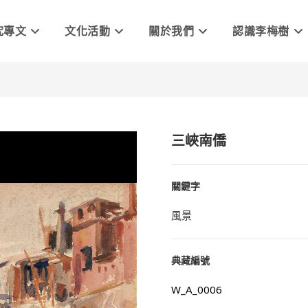
究專文
文化活動
關於我們
認識李梅樹
三峽南僑
關鍵字
風景
典藏編號
W_A_0006