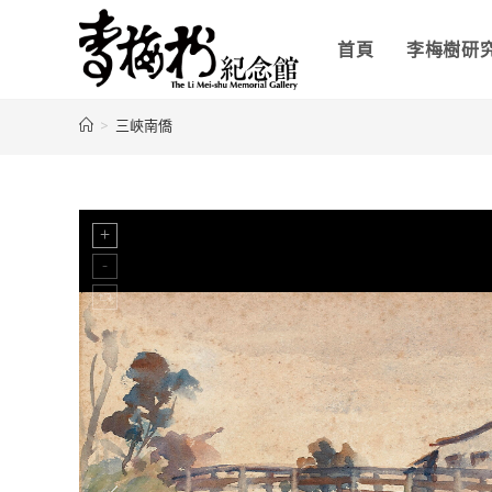
首頁
李梅樹研
>
三峽南僑