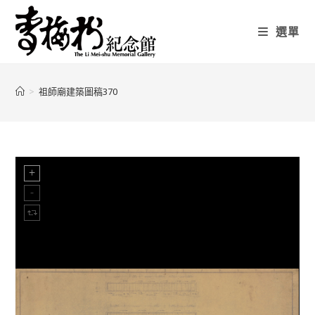
選單
>
祖師廟建築圖稿370