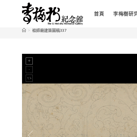
首頁
李梅樹研
>
祖師廟建築圖稿337