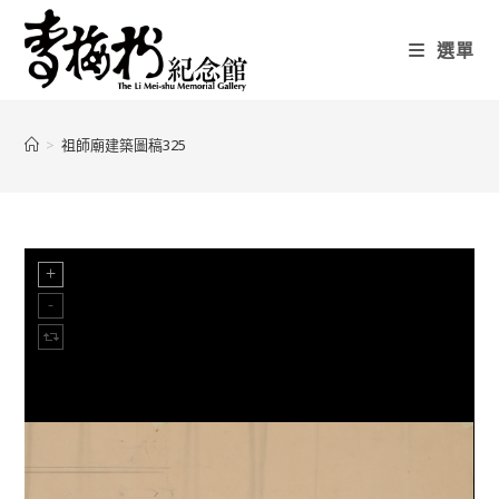
選單
>
祖師廟建築圖稿325