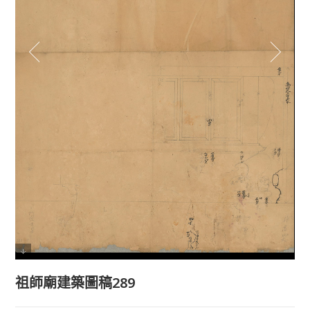
祖師廟建築圖稿289