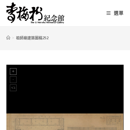
選單
>
祖師廟建築圖稿252