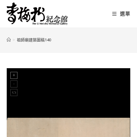
選單
>
祖師廟建築圖稿140