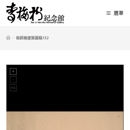
選單
>
祖師廟建築圖稿132