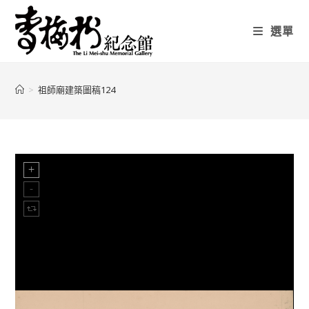
選單
>
祖師廟建築圖稿124