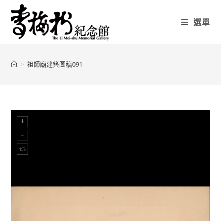
選單
>
祖師廟建築圖稿091