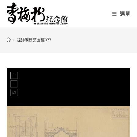
選單
>
祖師廟建築圖稿077