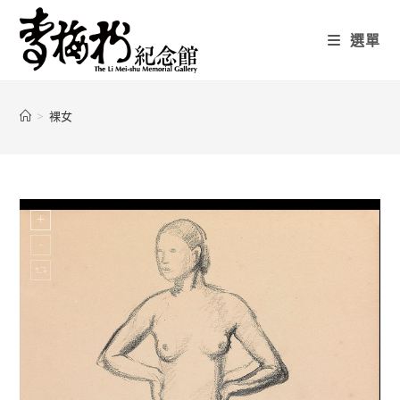
選單
>
裸女