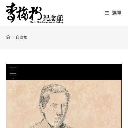
選單
>
自畫像