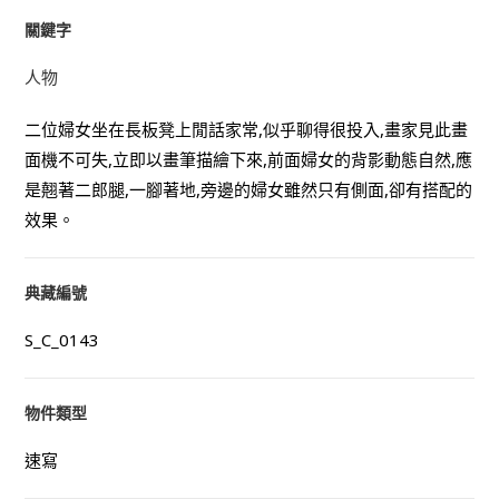
關鍵字
人物
二位婦女坐在長板凳上閒話家常,似乎聊得很投入,畫家見此畫
面機不可失,立即以畫筆描繪下來,前面婦女的背影動態自然,應
是翹著二郎腿,一腳著地,旁邊的婦女雖然只有側面,卻有搭配的
效果。
典藏編號
S_C_0143
物件類型
速寫