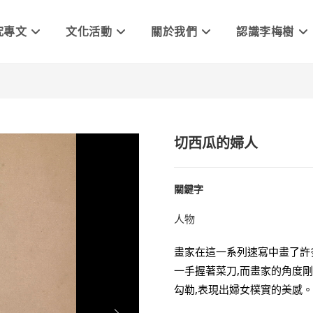
究專文
文化活動
關於我們
認識李梅樹
切西瓜的婦人
關鍵字
人物
畫家在這一系列速寫中畫了許多
一手握著菜刀,而畫家的角度
勾勒,表現出婦女樸實的美感。