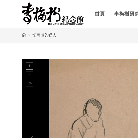
首頁
李梅樹研
>
切西瓜的婦人