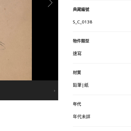
典藏編號
S_C_0138
物件類型
速寫
材質
鉛筆|紙
年代
年代未詳