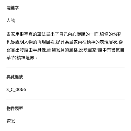
關鍵字
人物
畫家用很率真的筆法畫出了自己內心灑脫的一面,線條的勾勒
也從說明人物的再現層次,提昇為畫家內在精神的表現層次,從
寫實出發經由半具像,而到寫意的風格,反映畫家”腹中有書氣自
華”的精神境界。
典藏編號
S_C_0066
物件類型
速寫