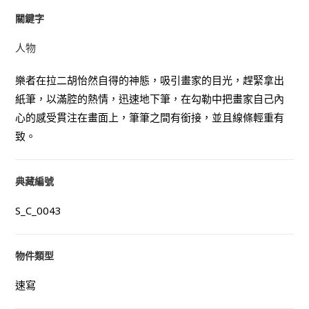
關鍵字
人物
樂者在拉二胡怡然自得的神態，吸引畫家的目光，趕緊拿出
紙筆，以滿腔的熱情，迅速地下筆，在勾勒中把畫家自己內
心的感受貫注在畫面上，筆筆之間有銜接，並且線條輕重有
致。
典藏編號
S_C_0043
物件類型
速寫