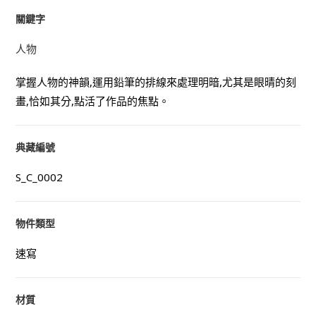
關鍵字
人物
掌握人物的神韻,運用鉛筆的排線來處理明暗,尤其是眼晴的刻
畫,恰如其分,點活了作品的焦點。
典藏編號
S_C_0002
物件類型
速寫
材質