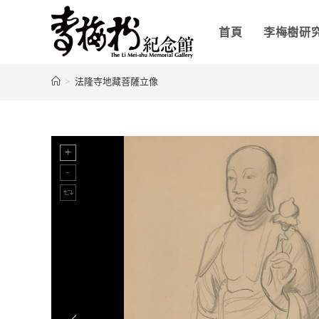
首頁
李梅樹研
>
法隆寺地藏菩薩立像