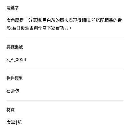
關鍵字
炭色壓得十分沉穩,黑白灰的層次表現得細膩,並搭配精準的造
形,為日後油畫創作奠下寫實功力。
典藏編號
S_A_0054
物件類型
石膏像
材質
炭筆|紙