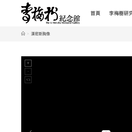
首頁
李梅樹研
>
漢密斯胸像