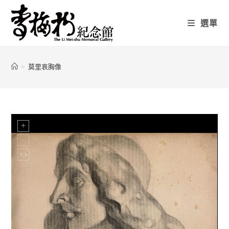
選單
>
莫里哀胸像