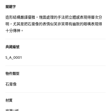
關鍵字
造形結構嚴謹優雅，塊面處理的手法把立體感表現得層次分
明，尤其是把石膏像的表情似笑非笑帶有幽默的眼嘴表現得
十分傳神。
典藏編號
S_A_0001
物件類型
石膏像
材質
炭筆|紙