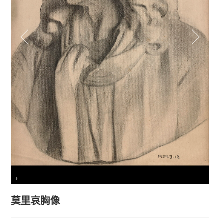
莫里哀胸像