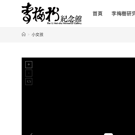
首頁
李梅樹研
>
小女孩