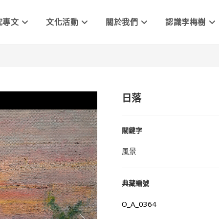
究專文
文化活動
關於我們
認識李梅樹
日落
關鍵字
風景
典藏編號
O_A_0364