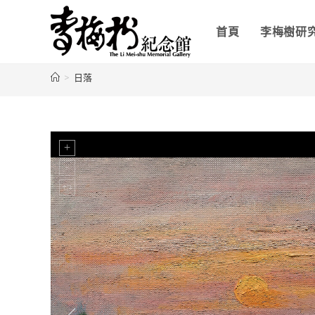
首頁
李梅樹研
>
日落