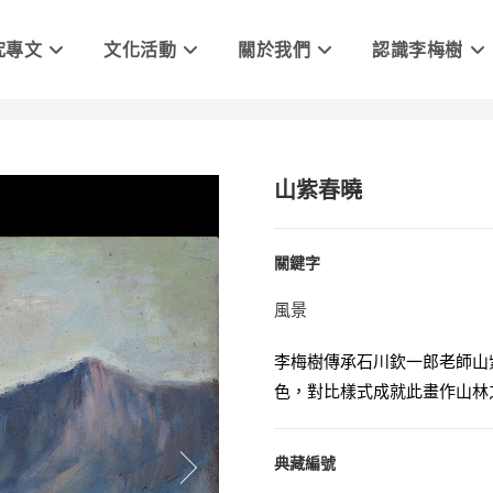
究專文
文化活動
關於我們
認識李梅樹
山紫春曉
關鍵字
風景
李梅樹傳承石川欽一郎老師山
色，對比樣式成就此畫作山林
典藏編號