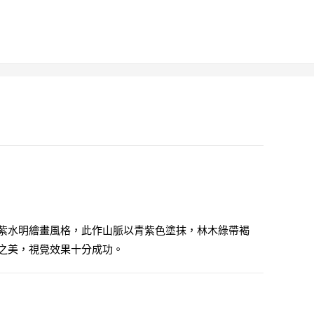
紫水明繪畫風格，此作山脈以青紫色塗抹，林木綠帶褐
之美，視覺效果十分成功。