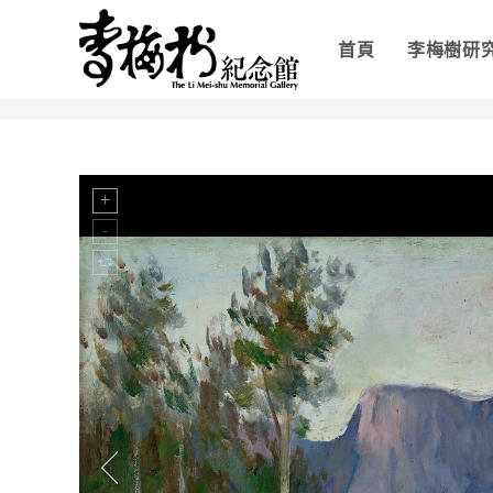
首頁
李梅樹研
>
山紫春曉