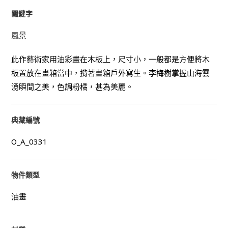
關鍵字
風景
此作藝術家用油彩畫在木板上，尺寸小，一般都是方便將木
板置放在畫箱當中，揹著畫箱戶外寫生。李梅樹掌握山海雲
湧瞬間之美，色調粉橘，甚為美麗。
典藏編號
O_A_0331
物件類型
油畫