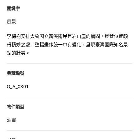
關鍵字
風景
李梅樹安排太魯閣立霧溪兩岸巨岩山崖的構圖，經營位置頗
得精妙之處。整幅畫作統一中有變化，呈現臺灣國際知名景
點的壯美。
典藏編號
O_A_0301
物件類型
油畫