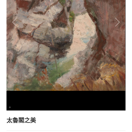
太魯閣之美