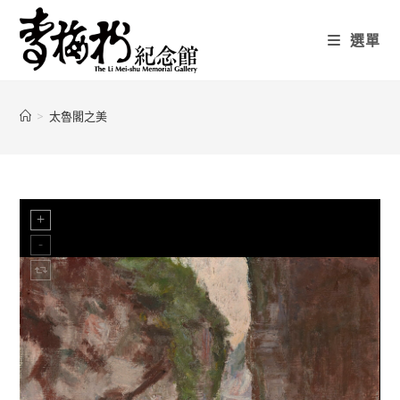
選單
>
太魯閣之美