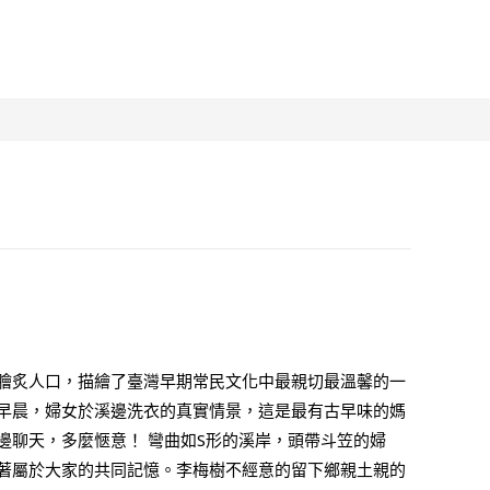
膾炙人口，描繪了臺灣早期常民文化中最親切最溫馨的一
早晨，婦女於溪邊洗衣的真實情景，這是最有古早味的媽
邊聊天，多麼愜意！ 彎曲如S形的溪岸，頭帶斗笠的婦
著屬於大家的共同記憶。李梅樹不經意的留下鄉親土親的