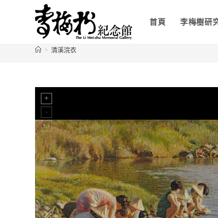
首頁
李梅樹研
>
清溪浣衣