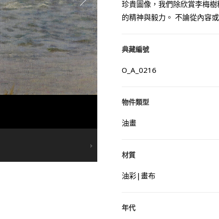
珍貴圖像，我們除欣賞李梅樹
的精神與毅力。 不論從內容
典藏編號
O_A_0216
物件類型
油畫
材質
油彩|畫布
年代