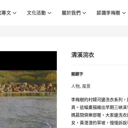
究專文
文化活動
關於我們
認識李梅樹
清溪浣衣
關鍵字
人物
,
風景
李梅樹的村婦河邊洗衣系列，
頁。這幅畫描繪出早期三峽溪
媽晨間俱樂部喔，大家邊洗衣
女，黃澄澄的草坡，慢慢訴說