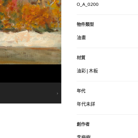
O_A_0200
物件類型
油畫
材質
油彩|木板
年代
年代未詳
創作者
李梅樹