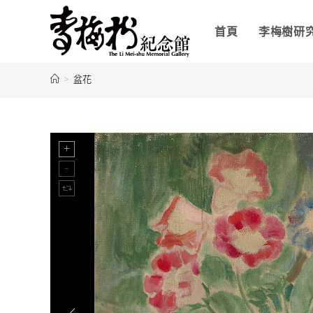
首頁
李梅樹研
>
盆花