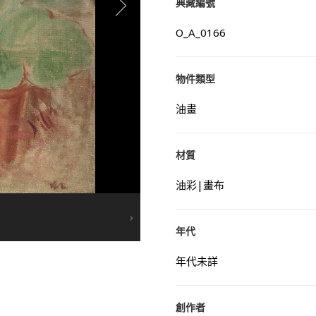
典藏編號
O_A_0166
物件類型
油畫
材質
油彩|畫布
年代
年代未詳
創作者