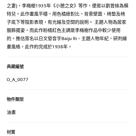
之妻)，李梅樹1935年《小憩之女》等作，便是以劉曾妹為模
特兒。此作畫風平穩，用色橘綠對比，背景壁面、椅墊及椅
子底下等陰影表現，有光線及空間的說明。 主題人物為居家
服飾擺姿，而此作粉橘紅色主調是李梅樹作品中較少使用
的。推估簽名以日文發音字Baiju Ri、主題人物年紀，研判繪
畫風格，此作約完成於1938年。
典藏編號
O_A_0077
物件類型
油畫
材質