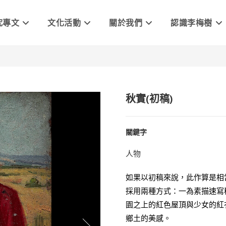
究專文
文化活動
關於我們
認識李梅樹
秋實(初稿)
關鍵字
人物
如果以初稿來說，此作算是相
採用兩種方式：一為素描速寫
園之上的紅色屋頂與少女的紅
鄉土的美感。