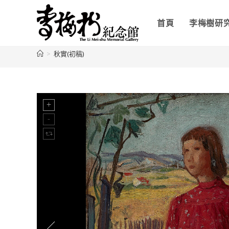
首頁
李梅樹研
>
秋實(初稿)