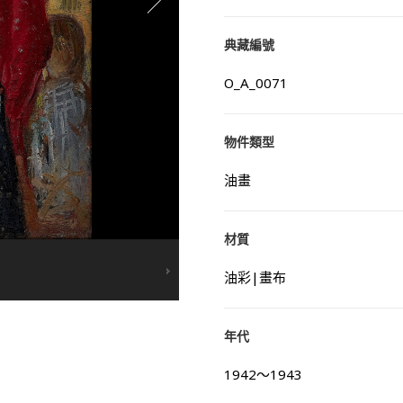
典藏編號
O_A_0071
物件類型
油畫
材質
油彩|畫布
年代
1942～1943