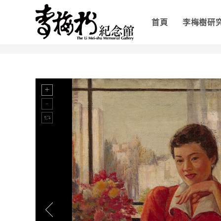
首頁
李梅樹研
>
凝視(二)