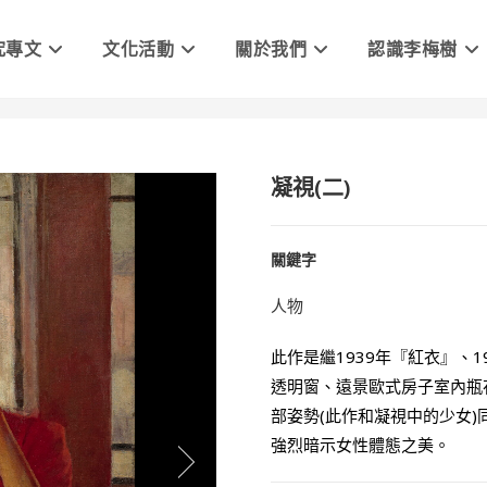
究專文
文化活動
關於我們
認識李梅樹
凝視(二)
關鍵字
人物
此作是繼1939年『紅衣』、
透明窗、遠景歐式房子室內瓶
部姿勢(此作和凝視中的少女)
強烈暗示女性體態之美。