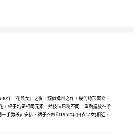
1940年『花與女』之後，類似構圖之作，幾何線形窗條、
花，桌子均是相同元素，然技法已稍不同，重點擺放在手
同一手勢設計安排，裙子衣紋和1952年(白衣少女)相近，