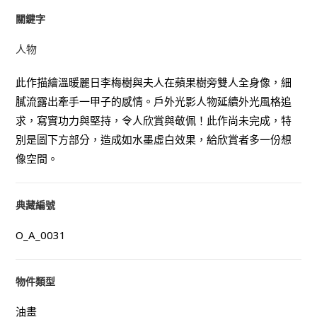
關鍵字
人物
此作描繪溫暖麗日李梅樹與夫人在蘋果樹旁雙人全身像，細
膩流露出牽手一甲子的感情。戶外光影人物延續外光風格追
求，寫實功力與堅持，令人欣賞與敬佩！此作尚未完成，特
別是圖下方部分，造成如水墨虛白效果，給欣賞者多一份想
像空間。
典藏編號
O_A_0031
物件類型
油畫