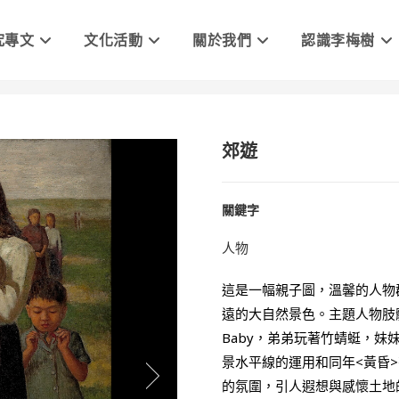
究專文
文化活動
關於我們
認識李梅樹
郊遊
關鍵字
人物
這是一幅親子圖，溫馨的人物
遠的大自然景色。主題人物肢
Baby，弟弟玩著竹蜻蜓，
景水平線的運用和同年<黃昏
的氛圍，引人遐想與感懷土地