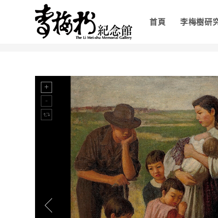
首頁
李梅樹研
>
郊遊