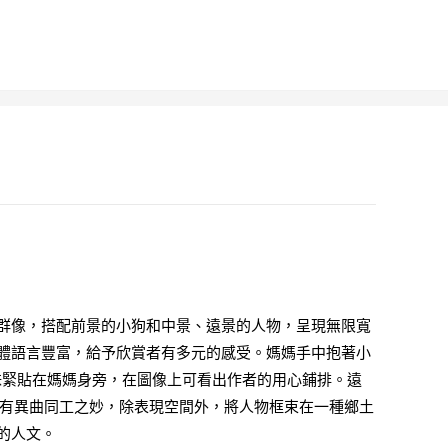
群像，搭配前景的小狗和中景、遠景的人物，呈現無限寬
體語言豐富，給予欣賞者有多元的感受。媽媽手中抱著小
妹妹緊貼在媽媽身旁，在圖像上可看出作者的用心鋪排。遠
>有異曲同工之妙，除表現空間外，將人物框束在一種鄉土
的人文。