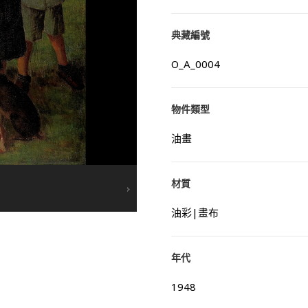
典藏編號
O_A_0004
物件類型
油畫
材質
油彩|畫布
年代
1948