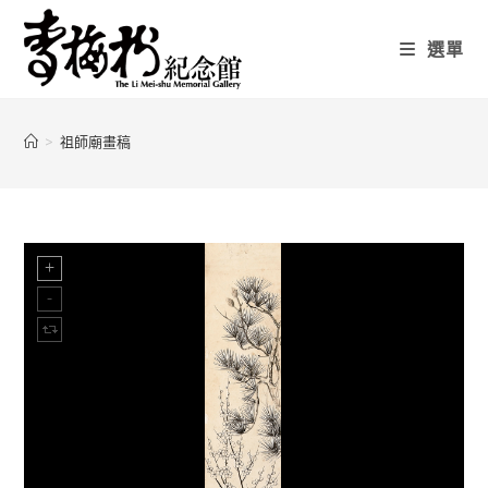
選單
>
祖師廟畫稿