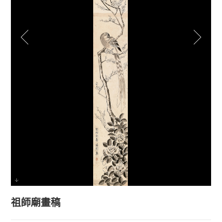
祖師廟畫稿