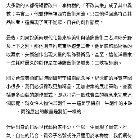
大多數的人都得短暫改宗，李梅樹的「不改其樂」成了其中異
數；事實上，他並非無視西方藝術潮流，只是他僅回應符合其
品味者，這顯現了其不從眾、自在的創作態度。
最後，如果說美術現代化帶來純美術與裝飾藝術二者清晰分野
及上下之別，那他則無拘無束地遊走二者，他是裝飾藝術品的
收藏家，美術創作出現大量的裝飾藝術品，甚至，這位洋畫家
一生耗時最久的創作是在裝飾藝術領域裏：三峽祖師廟。
國立台灣美術館同時間舉辦李梅樹紀念展，紀念館的展覽空間
小很多，我們必須採取更加精品、更加密集的展出策略，並囊
括更多面貌的創作型式，即以打造一個珠寶盒的概念來完成這
個展覽。就女性人物油畫創作——這是李梅樹一生創作的主軸
——，兩館展出的數量是將近一樣的。
仕紳出身的日語世代藝術家不少，但以一生實現了貴氣、雅
氣、自在的結合，貴公子名號或許只適用於李梅樹，我們期待