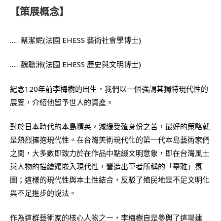
【策展概念】
……蔡潔妮(法國 EHESS 藝術社會學博士)
……魏聰洲(法國 EHESS 歷史與文明博士)
紀念120年前李梅樹的出生，我們以一個強調其獨特現代性的
展覽，介紹他留予世人的資產。
對於日本時代的本島精英，減緩受殖身份之苦，最好的策略就
是熱烈擁抱現代性。在台灣美術現代化的第一代本島藝術家們
之間，大多數即致力於在作品中點綴文明意象，即在台灣風土
與人物的描繪鑲嵌入現代性，營造出筆者所稱的「臺雅」氛
圍；這樣的現代性與本土性結合，反駁了殖民地是不足文明化
與不足進步的說法。
作為這群藝術家的核心人物之一，李梅樹自是參與了這場建