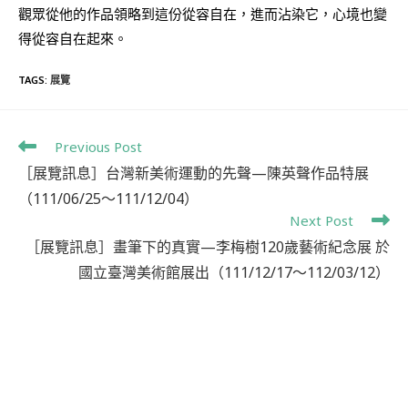
觀眾從他的作品領略到這份從容自在，進而沾染它，心境也變
得從容自在起來。
TAGS
:
展覽
Previous Post
［展覽訊息］台灣新美術運動的先聲—陳英聲作品特展
（111/06/25～111/12/04）
Next Post
［展覽訊息］畫筆下的真實—李梅樹120歲藝術紀念展 於
國立臺灣美術館展出（111/12/17～112/03/12）