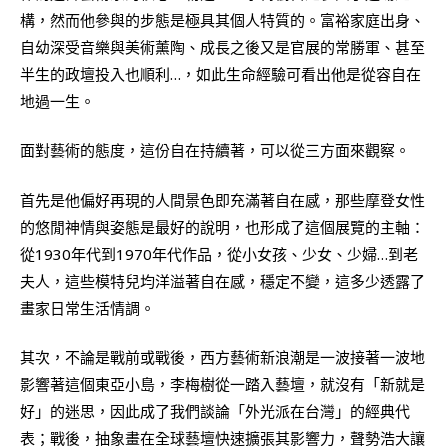
構，然而他參與的步態是極具其個人特質的。富裕家庭出身、
自幼深受音樂與美術薰陶、成長之後又是官展的常勝軍、甚至
半生的政壇投入也順利…，如此生命經驗可看出他是從容自在
地過一生。
面對藝術的態度，這份自在持續著，可以從三方面來觀察。
首先是他偏好再現的人間景色即充滿著自在感，那些摩登女性
的悠閒神情與姿態是最好的說明，也形成了這個展覽的主軸：
從1930年代到1970年代作品，從小女孩、少女、少婦…到老
夫人，這些模特兒均洋溢著自在感，穩定不變，這多少透露了
畫家日常生活情調。
其次，不論是戰前或戰後，西方藝術新浪潮是一波接著一波地
影響著這個東亞小島，李梅樹從一踏入藝壇，就沒有「新就是
好」的迷思，因此成了我們談論「外光派在台灣」的經典代
表；戰後，抽象畫在全球藝壇快速擴張其影響力，聲勢浩大讓