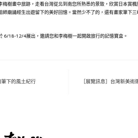
李梅樹畫中旅跡，走看台灣從北到南您所熟悉的景致，欣賞日本賞楓
祖師廟誦經生出遊留下的美好回憶。當然少不了的，還有畫家筆下三
於 6/18-12/4展出，邀請您和李梅樹一起開啟旅行的記憶寶盒。
繪筆下的風土紀行
［展覽訊息］台灣新美術運動