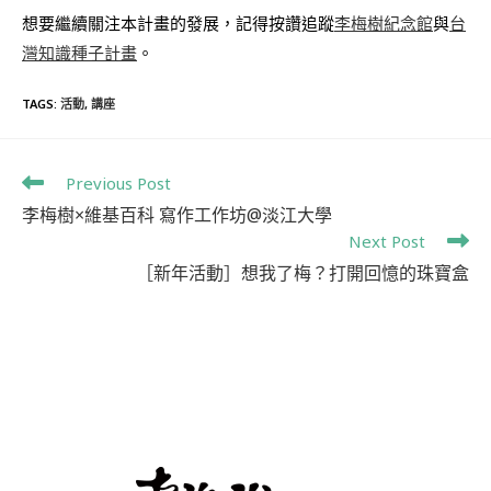
想要繼續關注本計畫的發展，記得按讚追蹤
李梅樹紀念館
與
台
灣知識種子計畫
。
TAGS
:
活動
,
講座
Previous Post
李梅樹×維基百科 寫作工作坊@淡江大學
Next Post
［新年活動］想我了梅？打開回憶的珠寶盒