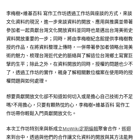
李梅樹×維基百科 寫作工作坊透過工作坊與座談的方式，來談
文化資料的現況，進一步來談資料的開放、應用與推廣並帶著
參加者一起貢獻台灣文化開放資料並同時也是邁出台灣美術史
資料開放重要的一步；同時，將由李梅樹紀念館提供李梅樹教
授的作品，在將資料整理上傳時，一併帶著參加者領略台灣美
術的魅力、梳理台灣近代史的脈絡與了解這位台灣鄉土寫實巨
擘的生平；除此之外，在資料開放的同時，授權的問題也少不
了，透過工作坊的實作，親身了解相關數位檔案在使用時的授
權問題與如何處理。
想要貢獻開放文化卻不知道如何切入或是擔心自己技術力不足
嗎?不用擔心，只要有顆熱忱的心，李梅樹×維基百科 寫作工
作坊帶你輕鬆入門貢獻開放文化。
本次工作坊特別來與新成立
MoWiki定期編輯
聚會合作，巡迴
來到台中，透過與他們的合作讓文化資料的開放與其方法能夠