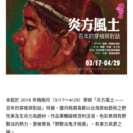
本館於 2018 年梅樹月（3/17～4/29）舉辦「炎方風土——
百年的穿梭與對話」特展，鹽月桃甫喜歡以台灣原始藝術之野
性美及生命力為題材，作品筆觸線條流利活潑、色彩表現有野
獸派的熱力、更被譽為「野獸派鬼才桃甫」，有東方高更之
稱。