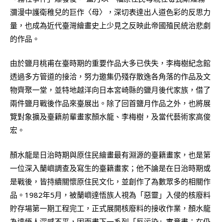
瀰漫中護衛稚兒的巨作〈母〉，深切表達出人道色彩的反思力
量，也成為近代臺灣繪畫史上少見之反映此帝國殖民統治悲劇
的作品。
由於鹽月桃甫在臺時期的重要作品大多已佚失，李梅樹紀念館
透過多方管道的接洽，努力邀集仍殘存散逸各角落的作品及文
物齊聚一堂，並特地越洋向日本宮崎縣的鹽月後代家族，借了
兩件鹽月戰後作品來臺展出。除了回首鹽月作品之外，也將展
覽對象擴及臺籍前輩畫家顏水龍、李梅樹，及當代藝術家高俊
宏。
顏水龍是日治時期與原住民繪畫最有淵源的臺籍畫家，也是第
一位深入蘭嶼調查及寫生的臺籍畫家；他不論是在日治時期或
是戰後，皆持續關懷原住民文化，並創作了為數眾多的相關作
品。1982年5月，被蘭嶼達悟族人視為「惡靈」入侵的核廢料
貯存場第一期工程完工，正式展開核廢料的接收作業，顏水龍
為達悟人深感不平，因而畫下一系列「反污染」寓意畫；在仍