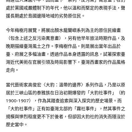
處於黨國戒嚴體制下的年代，他以溫和而堅定的表現手法，聲
援長期處於島國邊陲地域的劣勢原住民。
今年梅樹月展覽，將展出顏水龍蘭嶼系列為主的原住民繪畫
（包含上述之反污染寓意畫），另有他早年旅法時期作品，及
晚期描繪臺灣風土之作。李梅樹作品，則是展出當年出品於
臺、府展之多幅油畫，透過作品本身透露的訊息，試著探索臺
灣近代美術在官展引領及時局影響下，臺灣西畫家的作品風格
走向。
當代藝術家高俊宏〈大豹：溫帶的邊界〉系列作品，乃是以原
居於三峽山區的泰雅族在日治初期爆發的「大豹社事件」（約
1900-1907），作為其踏查追索與深入探究的歷史場景。而
「大豹社事件」正有如臺灣北部的「霧社事件」，然其事件之
規模與慘烈程度更不下於後者，但卻因大豹社的消失而隱沒於
歷史當中。