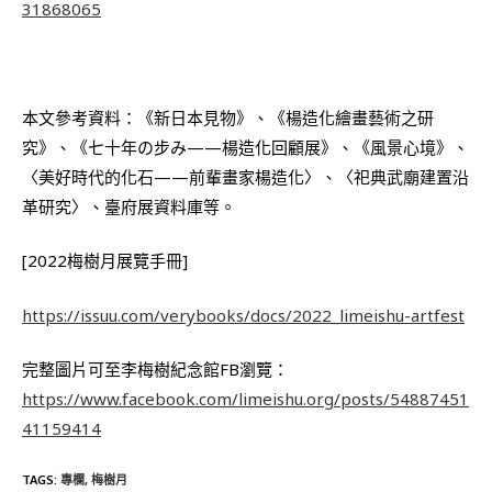
31868065
本文參考資料：《新日本見物》、《楊造化繪畫藝術之研
究》、《七十年の步み——楊造化回顧展》、《風景心境》、
〈美好時代的化石——前輩畫家楊造化〉、〈祀典武廟建置沿
革研究〉、臺府展資料庫等。
[2022梅樹月展覽手冊]
https://issuu.com/verybooks/docs/2022_limeishu-artfest
完整圖片可至李梅樹紀念館FB瀏覽：
https://www.facebook.com/limeishu.org/posts/54887451
41159414
TAGS
:
專欄
,
梅樹月