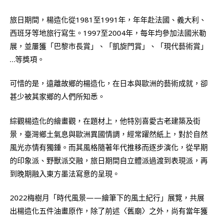
旅日期間，楊造化從1981至1991年，年年赴法國、義大利、
西班牙等地旅行寫生。1997至2004年，每年均參加法國米勒
展，並屢獲「巴黎市長賞」、「凱旋門賞」、「現代藝術賞」
…等獎項。
可惜的是，遠離故鄉的楊造化，在日本與歐洲的藝術成就，卻
甚少被其家鄉的人們所知悉。
綜觀楊造化的繪畫觀，在題材上，他特別喜愛古老建築及街
景，臺灣鄉土氣息與歐洲異國情調，經常躍然紙上，對於自然
風光亦情有獨鍾。而其風格隨著年代推移而逐步演化，從早期
的印象派、野獸派交融，旅日期間自立體派過渡到表現派，再
到晚期融入東方墨法寫意的呈現。
2022梅樹月「時代風景——繪筆下的風土紀行」展覽，共展
出楊造化五件油畫原作，除了前述〈舊廟〉之外，尚有當年獲