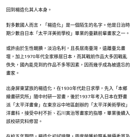
回到楊造化其人本身。
對多數國人而言，「楊造化」是一個陌生的名字。他是日治時
期少數自日本「太平洋美術學校」畢業的臺籍前輩畫家之一。
或許由於生性靦腆，淡泊名利，且長居南臺灣，遠離臺北畫
壇，加上1970年代全家移居日本，而其戰前作品大多因戰亂
佚失，國內能見到的作品不多等因素，因而幾乎成為被遺忘的
畫家。
出身屏東望族的楊造化，在1930年代赴日求學，先入「本鄉
繪畫研究所」隨中村研一習畫，後於1937年考入日本在野畫
派「太平洋畫會」在東京谷中地區創辦的「太平洋美術學校」
洋畫科，接受中村不折、石川寅治等畫家的指導，畢業後續入
該校研究科修習。
在校五年期間，楊造化初試啼聲，兩度榮獲校際系展優秀賞及