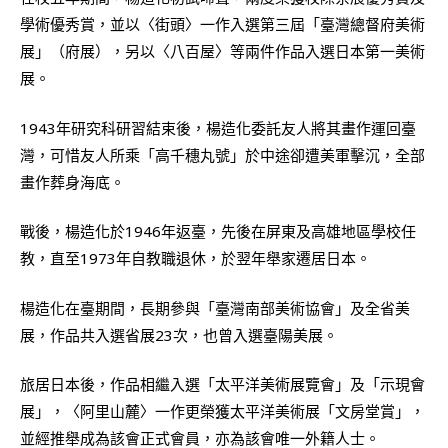
學術優秀賞，並以〈街頭〉一作入選第三屆「臺灣總督府美術
展」（府展），另以〈八百屋〉等兩件作品入選日本第一美術
展。
1943年研究科研習結束後，楊造化委託友人將其畫作運回臺
灣，可惜友人所乘「高千穗丸號」於中途卻遭美軍擊沉，全部
畫作葬身海底。
戰後，楊造化於1946年返臺，先後在屏東及高雄地區學校任
教，直至1973年自教職退休，於翌年舉家遷居日本。
楊造化在臺期間，長期參與「臺灣南部美術協會」及全省美
展，作品共入選省展23次，也曾入選臺陽美展。
旅居日本後，作品相繼入選「太平洋美術展覽會」及「示現會
展」，〈阿里山麓〉一作更榮獲太平洋美術展「文房堂賞」，
並經推舉成為該會正式會員，亦為該會唯一外籍人士。