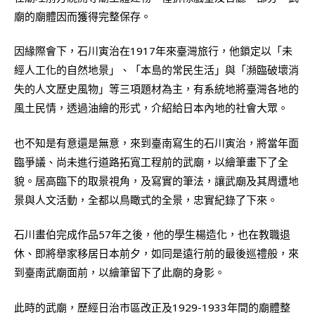
廟的廟體因而獲得完整保存。
因緣際會下，石川寅治在1917年來臺灣旅行，他鎖定以「未
經人工化的自然地景」、「本島的常民生活」與「瀕臨破壞消
失的人文歷史風物」等三項題材為主，有系統地將臺灣各地的
風土民情，透過油繪的形式，介紹給日本內地的社會大眾。
也不知是有意還是無意，來到臺南寫生的石川寅治，將當年面
臨爭議、尚未進行道路拓寬工程前的武廟，以繪筆畫下了全
貌。居高臨下的取景視角，及寫實的筆法，讓武廟及其周遭地
景與人文活動，全都以鳥瞰式的全景，忠實紀錄了下來。
石川畫伯完成作品57年之後，他的學生楊造化，也在教職退
休、即將舉家移居日本前夕，如同是遠行前的最後巡禮般，來
到臺南武廟面前，以繪筆留下了此廟的身影。
此時的武廟，歷經日治市區改正及1929-1933年間的廟體整