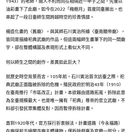
1943）的老師，兩人不約而同在相隔近一甲子之間，先後以
油彩畫下了此廟，如今在2022「梅樹月」首度同臺展出，也
串起了一段日臺師生間跨越時空的珍貴情誼。
楊造化畫的〈舊廟〉，與其師石川寅治所繪〈臺南關帝廟〉，
皆同是描繪祀典武廟的作品，但這兩幅師生畫筆下的同一間廟
宇，卻在整體構圖及表現形式上看似大不同。
何以師生之間的創作，差異如此巨大？
就歷史時空背景而言，105年前，石川寅治首次訪臺之際，祀
典武廟正面臨被拆除的危機。殖民政府於明治43年（1910）
在臺南推行「市區改正」計畫，本欲藉由道路拓寬，拆除此曾
為全臺規模最大，也是唯一擁有「祀典」尊崇的官立武廟，不
料卻引發民眾集體反對，因而暫停拆除計畫。
直到1920年代，官方採行折衷辦法，計畫道路（今永福路）
在廟埕前方繞開寺廟主體建物，僅拆除戲臺及官廳一部分，武