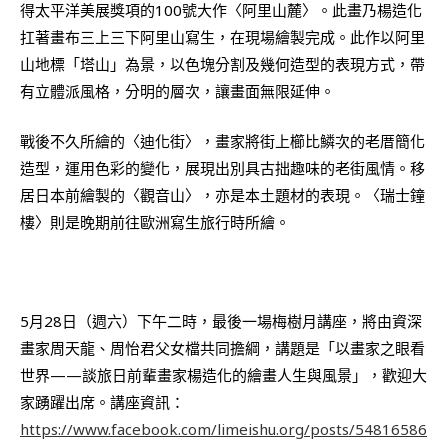
得太平洋美展獎項的100號大作〈阿里山麓〉。此畫乃楊造化
扛著畫布三上三下阿里山寫生，在現場繪製完成。此作以阿里
山地標「塔山」為景，以色塊分割及幾何造型的表現方式，帶
有立體派風格，分明的層次，讓畫面無限延伸。
戰後不久所繪的〈迪化街〉，畫家將街上櫛比鱗次的老厝簡化
造型，運用色彩的變化，展現出別具古拙趣味的老街風情。移
居日本前繪製的〈觀音山〉，亦是本土題材的表現。〈瑞士鐘
樓〉則是晚期前往歐洲寫生旅行時所繪。
5月28日（週六）下午二時，最後一場梅樹月講座，將由資深
畫家周天龍、周怡君父女檔共同擔綱，講題是「以畫家之眼看
世界——談旅日前輩畫家楊造化的繪畫人生與風景」，歡迎大
家踴躍出席。講座資訊：
https://www.facebook.com/limeishu.org/posts/54816586