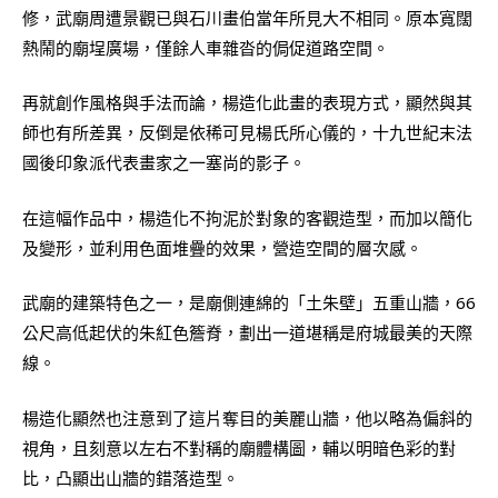
修，武廟周遭景觀已與石川畫伯當年所見大不相同。原本寬闊
熱鬧的廟埕廣場，僅餘人車雜沓的侷促道路空間。
再就創作風格與手法而論，楊造化此畫的表現方式，顯然與其
師也有所差異，反倒是依稀可見楊氏所心儀的，十九世紀末法
國後印象派代表畫家之一塞尚的影子。
在這幅作品中，楊造化不拘泥於對象的客觀造型，而加以簡化
及變形，並利用色面堆疊的效果，營造空間的層次感。
武廟的建築特色之一，是廟側連綿的「土朱壁」五重山牆，66
公尺高低起伏的朱紅色簷脊，劃出一道堪稱是府城最美的天際
線。
楊造化顯然也注意到了這片奪目的美麗山牆，他以略為偏斜的
視角，且刻意以左右不對稱的廟體構圖，輔以明暗色彩的對
比，凸顯出山牆的錯落造型。