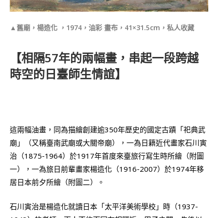
▲舊廟，楊造化 ，1974，油彩 畫布，41×31.5cm，私人收藏
【相隔57年的兩幅畫，串起一段跨越
時空的日臺師生情誼】
這兩幅油畫，同為描繪創建逾350年歷史的國定古蹟「祀典武
廟」（又稱臺南武廟或大關帝廟），一為日籍近代畫家石川寅
治（1875-1964）於1917年首度來臺旅行寫生時所繪（附圖
一），一為旅日前輩畫家楊造化（1916-2007）於1974年移
居日本前夕所繪（附圖二）。
石川寅治是楊造化就讀日本「太平洋美術學校」時（1937-