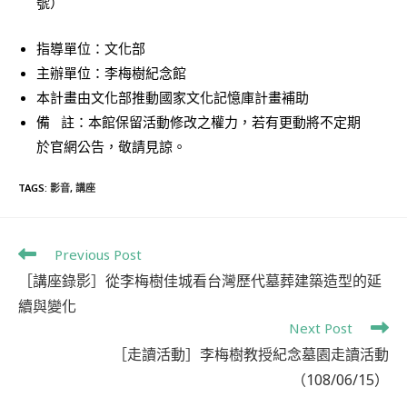
號）
指導單位：文化部
主辦單位：李梅樹紀念館
本計畫由文化部推動國家文化記憶庫計畫補助
備 註：本館保留活動修改之權力，若有更動將不定期
於官網公告，敬請見諒。
TAGS
:
影音
,
講座
Previous Post
［講座錄影］從李梅樹佳城看台灣歷代墓葬建築造型的延
續與變化
Next Post
［走讀活動］李梅樹教授紀念墓園走讀活動
（108/06/15）