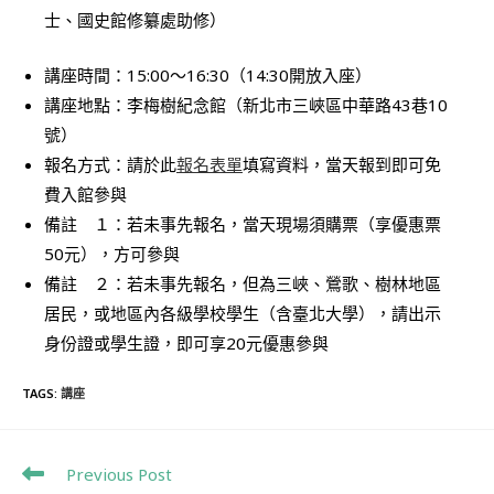
士、國史館修纂處助修）
講座時間：15:00～16:30（14:30開放入座）
講座地點：李梅樹紀念館（新北市三峽區中華路43巷10
號）
報名方式：請於此
報名表單
填寫資料，當天報到即可免
費入館參與
備註 １：若未事先報名，當天現場須購票（享優惠票
50元），方可參與
備註 ２：若未事先報名，但為三峽、鶯歌、樹林地區
居民，或地區內各級學校學生（含臺北大學），請出示
身份證或學生證，即可享20元優惠參與
TAGS
:
講座
Previous Post