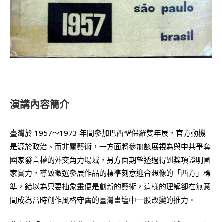
演講內容簡介
臺灣於 1957～1973 年間參加巴西聖保羅雙年展，官方動機
是源於政治、而非關藝術，一方面將參加該展視為與中共爭奪
國家發言權的外交角力場域，另方面期望透過得到獎項證明國
家實力，導致徵選參展作品的標準刻意迎合想像的「西方」標
準，錯以為只要抽象畫便是創新的藝術，這樣的理解卻在無意
間成為當時創作風格守舊的臺灣畫壇中一股改變的推力。