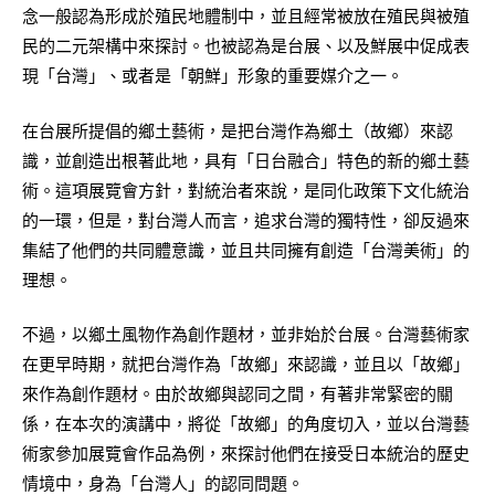
念一般認為形成於殖民地體制中，並且經常被放在殖民與被殖
民的二元架構中來探討。也被認為是台展、以及鮮展中促成表
現「台灣」、或者是「朝鮮」形象的重要媒介之一。
在台展所提倡的鄉土藝術，是把台灣作為鄉土（故鄉）來認
識，並創造出根著此地，具有「日台融合」特色的新的鄉土藝
術。這項展覽會方針，對統治者來說，是同化政策下文化統治
的一環，但是，對台灣人而言，追求台灣的獨特性，卻反過來
集結了他們的共同體意識，並且共同擁有創造「台灣美術」的
理想。
不過，以鄉土風物作為創作題材，並非始於台展。台灣藝術家
在更早時期，就把台灣作為「故鄉」來認識，並且以「故鄉」
來作為創作題材。由於故鄉與認同之間，有著非常緊密的關
係，在本次的演講中，將從「故鄉」的角度切入，並以台灣藝
術家參加展覽會作品為例，來探討他們在接受日本統治的歷史
情境中，身為「台灣人」的認同問題。