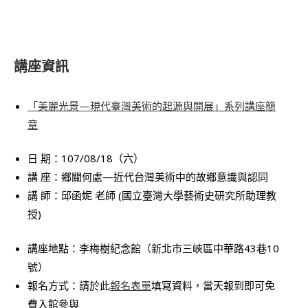
講座資訊
「美麗光景—現代臺灣美術的起源與開展」系列講座簡
章
日 期：107/08/18（六）
講 座：鄉關何處—近代台灣美術中的故鄉意識與認同
講 師：邱函妮 老師 (國立臺灣大學藝術史研究所助理教
授)
講座地點：李梅樹紀念館（新北市三峽區中華路43巷10
號）
報名方式：請於此
報名表單
填寫資料，當天報到即可免
費入館參與