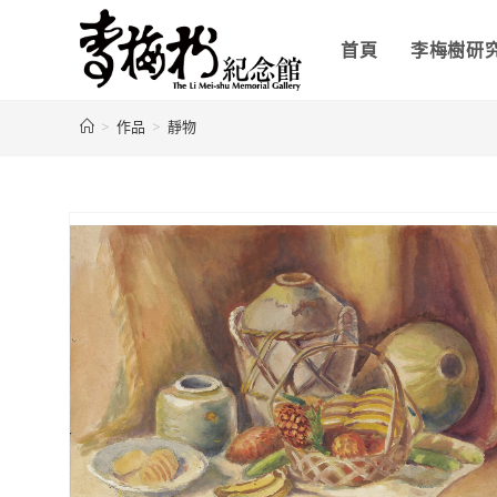
首頁
李梅樹研
>
作品
>
靜物