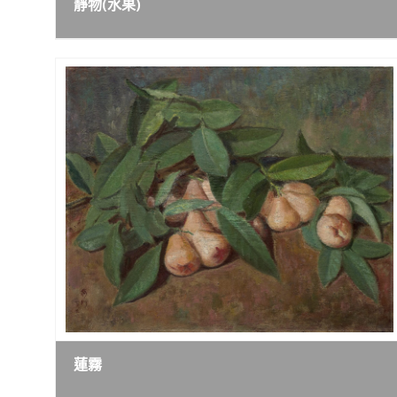
靜物(水果)
蓮霧