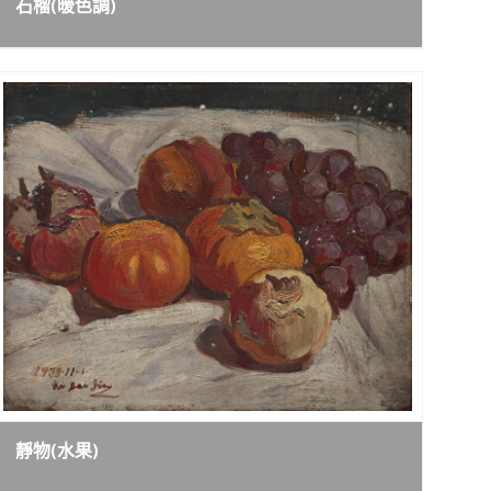
石榴(暖色調)
靜物(水果)