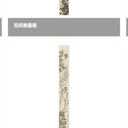
祖師廟畫稿