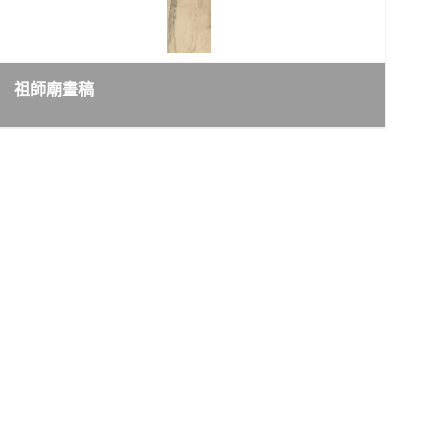
祖師廟畫稿