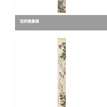
祖師廟畫稿