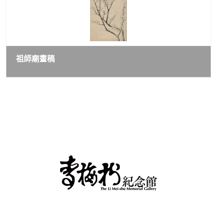
祖師廟畫稿