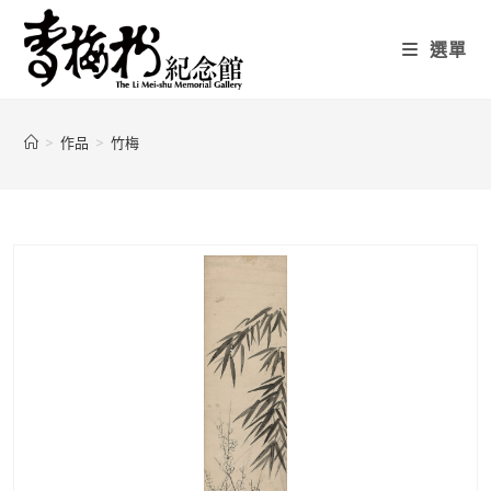
選單
>
作品
>
竹梅