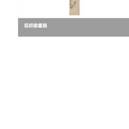
祖師廟畫稿